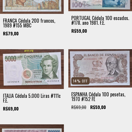
PORTUGAL Cédula 100 escudos.
FRANÇA Cédula 200 francos,
#178. ano 1981. F.E.
1989 #155 MBC
R$59,00
R$79,00
14
%
OFF
ESPANHA Cédula 100 pesetas,
ITÁLIA Cédula 5.000 Liras #111c
1970 #152 FE
F.E.
R$69,00
R$59,00
R$69,00